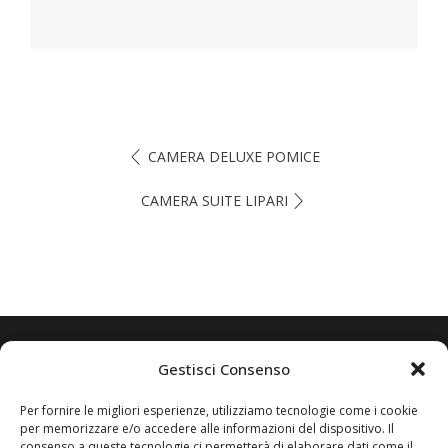
CAMERA DELUXE POMICE
CAMERA SUITE LIPARI
Gestisci Consenso
Scrivi subito a: puntasallustrolipari@gmail.com
Oppure contattaci direttamente su Whatsapp al +
Per fornire le migliori esperienze, utilizziamo tecnologie come i cookie
(39) 333 5758461
per memorizzare e/o accedere alle informazioni del dispositivo. Il
consenso a queste tecnologie ci permetterà di elaborare dati come il